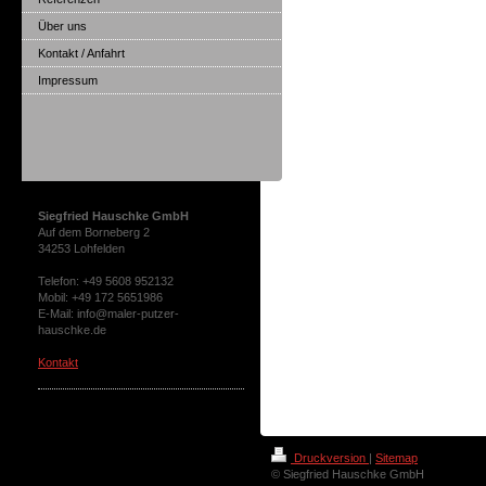
Über uns
Kontakt / Anfahrt
Impressum
Siegfried Hauschke GmbH
Auf dem Borneberg 2
34253 Lohfelden
Telefon: +49 5608 952132
Mobil: +49 172 5651986
E-Mail: info@maler-putzer-
hauschke.de
Kontakt
Neue Bürozeiten
Druckversion
|
Sitemap
© Siegfried Hauschke GmbH