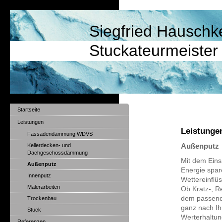
Siegfried Hausch
Stuckateurmeister
Startseite
Leistungen
Leistunge
Fassadendämmung WDVS
Außenputz
Kellerdecken- und
Dachgeschossdämmung
Mit dem Eins
Außenputz
Energie spar
Innenputz
Wettereinflü
Malerarbeiten
Ob Kratz-, Re
dem passende
Trockenbau
ganz nach Ih
Stuck
Werterhaltun
Referenzen