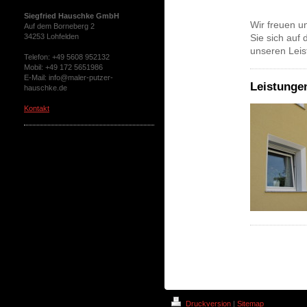
Siegfried Hauschke GmbH
Wir freuen u
Auf dem Borneberg 2
34253 Lohfelden
Sie sich auf
unseren Leis
Telefon: +49 5608 952132
Mobil: +49 172 5651986
E-Mail: info@maler-putzer-
Leistunge
hauschke.de
Kontakt
Neue Bürozeiten
Druckversion
|
Sitemap