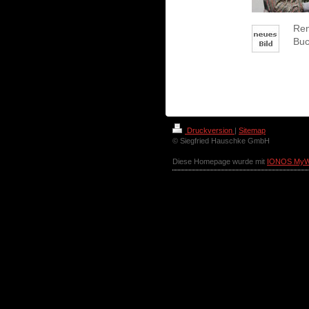
Ren
Buc
Druckversion
|
Sitemap
© Siegfried Hauschke GmbH
Diese Homepage wurde mit
IONOS MyW