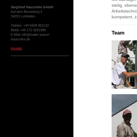
stetig, eben
Siegfried Hauschke GmbH
Arbeitstechni
Auf dem Borneberg 2
34253 Lohfelden
kompetent, z
Telefon: +49 5608 952132
Mobil: +49 172 5651986
Team
E-Mail: info@maler-putzer-
hauschke.de
Kontakt
Neue Bürozeiten