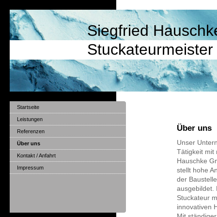
Siegfried Hausch
Stuckateurmeister
Startseite
Leistungen
Über uns
Referenzen
Unser Untern
Über uns
Tätigkeit mi
Kontakt / Anfahrt
Hauschke Gmb
Impressum
stellt hohe A
der Baustell
ausgebildet. 
Stuckateur m
innovativen
Mit ständige